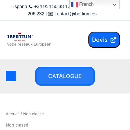
Aller
French
España 📞 +34 954 50 38 17 | Maroc 📞 +212 619
au
206 232 | ✉️
contact@ibertium.es
contenu
Devis
Votre réseaux Européen
CATALOGUE
Accueil
/ Non classé
Non classé