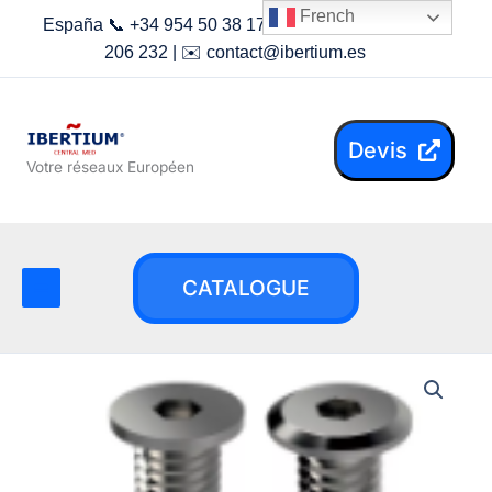
Aller
French
España 📞 +34 954 50 38 17 | Maroc 📞 +212 619
au
206 232 | ✉️
contact@ibertium.es
contenu
Devis
Votre réseaux Européen
CATALOGUE